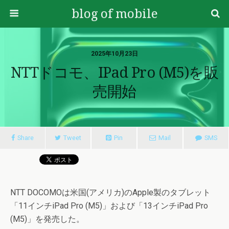
blog of mobile
2025年10月23日
NTTドコモ、iPad Pro (M5)を販
売開始
Share
Tweet
Pin
Mail
SMS
NTT DOCOMOは米国(アメリカ)のApple製のタブレット
「11インチiPad Pro (M5)」および「13インチiPad Pro
(M5)」を発売した。