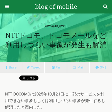
blog of mobile
2025年10月22日
NTTドコモ、ドコモメールなど
利用しづらい事象が発生も解消
Share
Tweet
Pin
Mail
SMS
NTT DOCOMOは2025年10月21日に一部のサービスを利
用できない事象もしくは利用しづらい事象が発生するも
解消したと案内した。