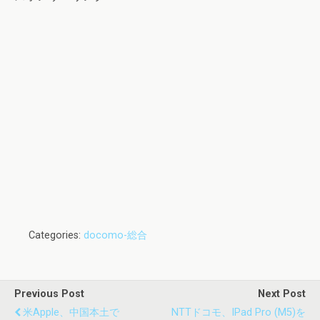
Categories:
docomo-総合
Previous Post
Next Post
米Apple、中国本土で
NTTドコモ、iPad Pro (M5)を