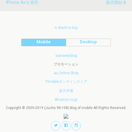
IPhone Airを発売
販売開始
Back to top
Mobile
Desktop
satoweb-blog
プロモーション
au Online Shop
Y!mobileオンラインストア
楽天市場
Amazon.co.jp
Copyright © 2009-2019 (Juche 98-108) blog of mobile All Rights Reserved.