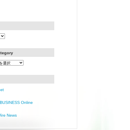
ategory
et
BUSINESS Online
Wire News