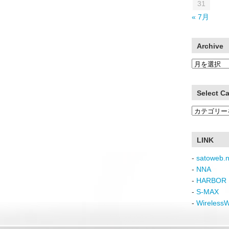
31
« 7月
Archive
Archive
Select C
Select
Category
LINK
-
satoweb.n
-
NNA
-
HARBOR 
-
S-MAX
-
Wireless