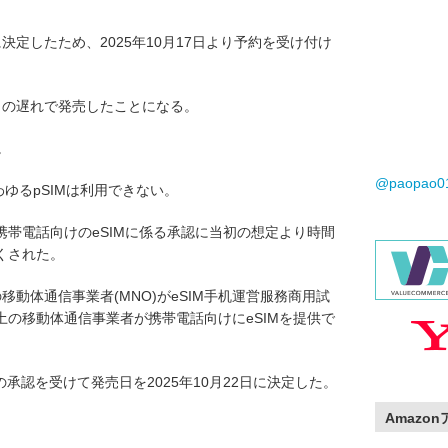
に決定したため、2025年10月17日より予約を受け付け
月の遅れで発売したことになる。
。
@paopao
ゆるpSIMは利用できない。
帯電話向けのeSIMに係る承認に当初の想定より時間
くされた。
の移動体通信事業者(MNO)がeSIM手机運営服務商用試
の移動体通信事業者が携帯電話向けにeSIMを提供で
験の承認を受けて発売日を2025年10月22日に決定した。
Amazo