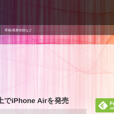
寄稿/業務依頼など
でiPhone Airを発売