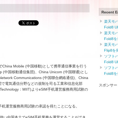
Recent E
楽天モバイ
Fold8 
楽天モバイ
Fold8
楽天モバイ
Flip8
ソフトバン
Fold8 
hina Mobile (中国移動)として携帯通信事業を行う
ソフトバン
s Group (中国移動通信集団)、China Unicom (中国聯通)とし
Fold8
twork Communications (中国聯合網絡通信)、China
政府機関で電気通信分野などの規制を司る工業和信息化部
スポンサー
ormation Technology：MIIT)よりeSIM手机運営服務商用試験の
M手机運営服務商用試験の承認を得たことになる。
に伴い中国本土でeSIM手机業務を運営することができ