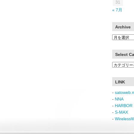
31
« 7月
Archive
Archive
Select C
Select
Category
LINK
-
satoweb.n
-
NNA
-
HARBOR 
-
S-MAX
-
Wireless