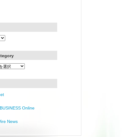
ategory
et
BUSINESS Online
Wire News