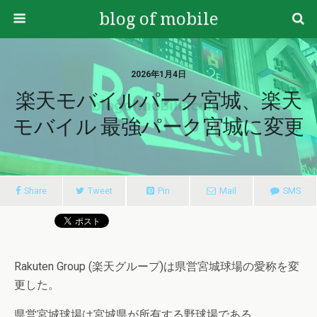
blog of mobile
2026年1月4日
楽天モバイルパーク宮城、楽天
モバイル 最強パーク宮城に変更
Share
Tweet
Pin
Mail
SMS
Rakuten Group (楽天グループ)は県営宮城球場の愛称を変
更した。
県営宮城球場は宮城県が所有する野球場である。