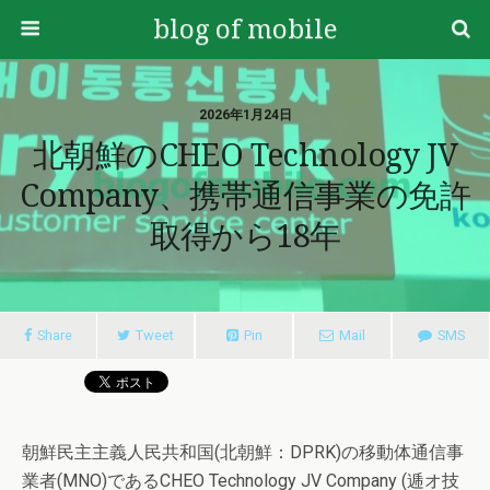
blog of mobile
2026年1月24日
北朝鮮のCHEO Technology JV
Company、携帯通信事業の免許
取得から18年
Share
Tweet
Pin
Mail
SMS
朝鮮民主主義人民共和国(北朝鮮：DPRK)の移動体通信事
業者(MNO)であるCHEO Technology JV Company (逓オ技