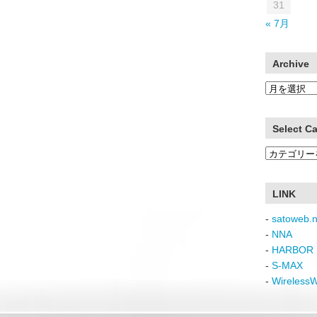
31
« 7月
Archive
Archive
Select C
Select
Category
LINK
-
satoweb.n
-
NNA
-
HARBOR 
-
S-MAX
-
Wireless