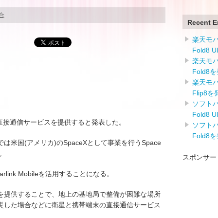
総合
Recent E
楽天モバイ
Fold8 
楽天モバイ
Fold8
楽天モバイ
Flip8
ソフトバン
Fold8 
帯端末の直接通信サービスを提供すると発表した。
ソフトバン
Fold8
米国(アメリカ)のSpaceXとして事業を行うSpace
る。
スポンサー
esのStarlink Mobileを活用することになる。
を提供することで、地上の基地局で整備が困難な場所
災した場合などに衛星と携帯端末の直接通信サービス