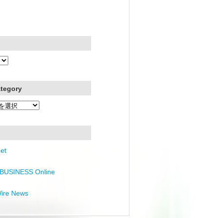
ategory
et
BUSINESS Online
Wire News