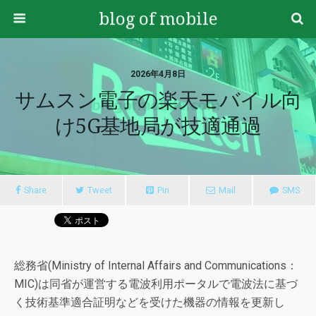
blog of mobile
2026年4月8日
サムスン電子の楽天モバイル向
け5G基地局が技適通過
Share
Tweet
Pin
Mail
SMS
総務省(Ministry of Internal Affairs and Communications：
MIC)は同省が運営する電波利用ポータルで電波法に基づ
く技術基準適合証明などを受けた機器の情報を更新し