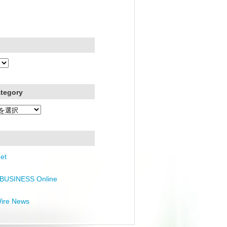
ategory
et
BUSINESS Online
Wire News