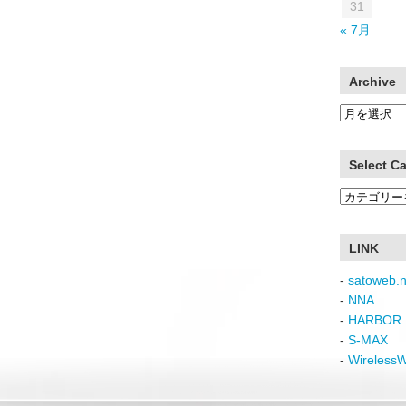
31
« 7月
Archive
Archive
Select C
Select
Category
LINK
-
satoweb.n
-
NNA
-
HARBOR 
-
S-MAX
-
Wireless