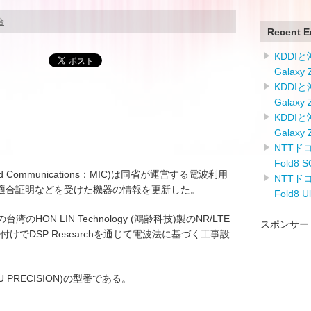
合
Recent E
KDDI
Galaxy
KDDI
Galaxy
KDDI
Galaxy
NTTドコ
Fold8
airs and Communications：MIC)は同省が運営する電波利用
NTTドコ
適合証明などを受けた機器の情報を更新した。
Fold8 
の台湾のHON LIN Technology (鴻齢科技)製のNR/LTE
スポンサー
0日付けでDSP Researchを通じて電波法に基づく工事設
FUYU PRECISION)の型番である。