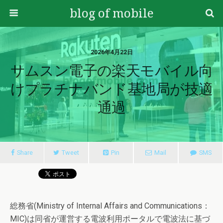
blog of mobile
2026年4月22日
サムスン電子の楽天モバイル向
けプラチナバンド基地局が技適
通過
Share
Tweet
Pin
Mail
SMS
総務省(Ministry of Internal Affairs and Communications：
MIC)は同省が運営する電波利用ポータルで電波法に基づ