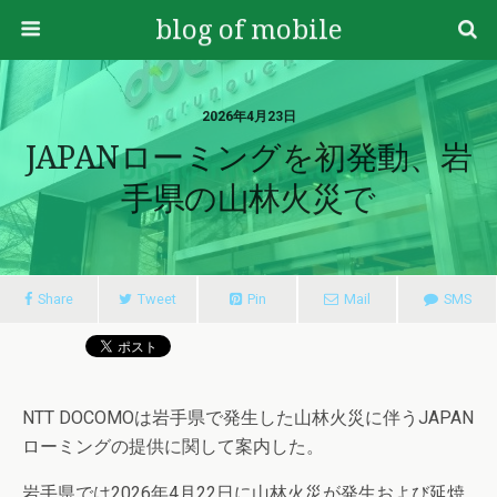
blog of mobile
2026年4月23日
JAPANローミングを初発動、岩
手県の山林火災で
Share
Tweet
Pin
Mail
SMS
NTT DOCOMOは岩手県で発生した山林火災に伴うJAPAN
ローミングの提供に関して案内した。
岩手県では2026年4月22日に山林火災が発生および延焼