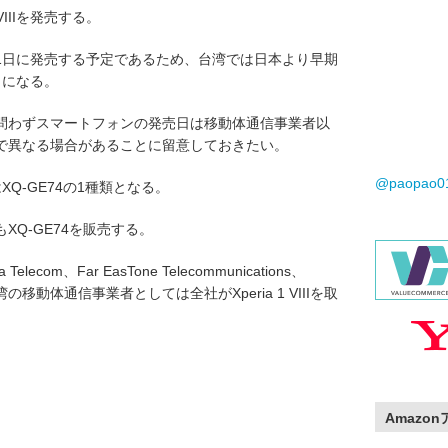
 VIIIを発売する。
26年6月11日に発売する予定であるため、台湾では日本より早期
ことになる。
問わずスマートフォンの発売日は移動体通信事業者以
で異なる場合があることに留意しておきたい。
@paopao
番はXQ-GE74の1種類となる。
Q-GE74を販売する。
com、Far EasTone Telecommunications、
台湾の移動体通信事業者としては全社がXperia 1 VIIIを取
Amazo