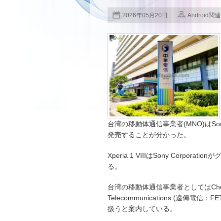
2026年05月20日
Android関連
台湾の移動体通信事業者(MNO)はSony C
発売することが分かった。
Xperia 1 VIIIはSony Cor
る。
台湾の移動体通信事業者としてはChunghwa
Telecommunications (遠傳電信：FE
扱うと案内している。