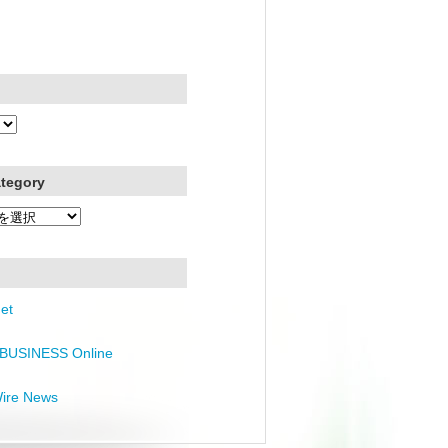
ategory
et
BUSINESS Online
Wire News