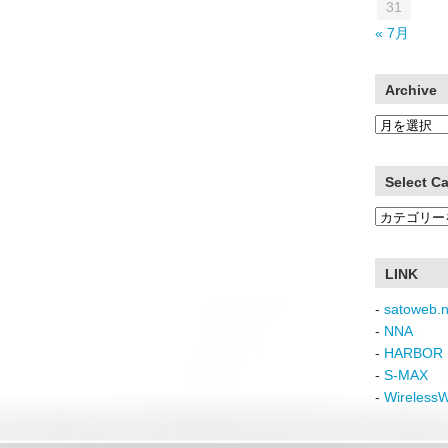
31
« 7月
Archive
Archive
Select C
Select
Category
LINK
-
satoweb.n
-
NNA
-
HARBOR 
-
S-MAX
-
Wireless