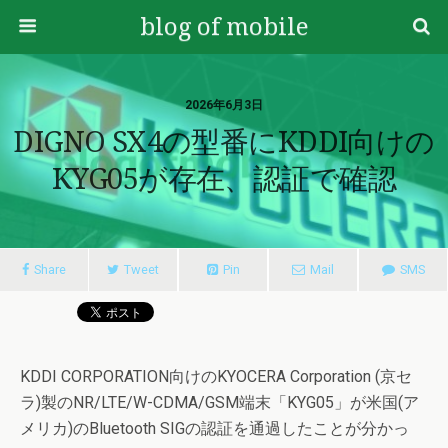
blog of mobile
2026年6月3日
DIGNO SX4の型番にKDDI向けの
KYG05が存在、認証で確認
Share
Tweet
Pin
Mail
SMS
KDDI CORPORATION向けのKYOCERA Corporation (京セ
ラ)製のNR/LTE/W-CDMA/GSM端末「KYG05」が米国(ア
メリカ)のBluetooth SIGの認証を通過したことが分かっ