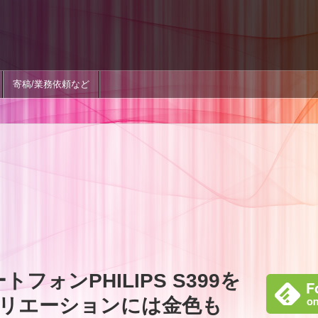
寄稿/業務依頼など
トフォンPHILIPS S399を
リエーションには金色も