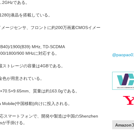
.2GHzである。
*1280)液晶を搭載している。
イメージセンサ、フロントに約200万画素CMOSイメー
40)/1900(B39) MHz, TD-SCDMA
M 1900/1800/900 MHzに対応する。
@paopao
蔵ストレージの容量は4GBである。
金色が用意されている。
70.5×9.65mm、質量は約163.0gである。
Mobile(中国移動)向けに投入される。
E対応スマートフォンで、開発や製造は中国のShenzhen
tionsが手掛ける。
Amazo