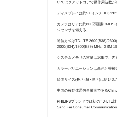
CPUはクアッドコアで動作周波数が1
ディスプレイは約5.0インチHD(720
カメラはリアに約800万画素CMOS
ジセンサを備える。
通信方式はTD-LTE 2600(B38)/2300(B
2000(B34)/1900(B39) MHz, GS
システムメモリの容量は1GBで、内
カラーバリエーションは黒色と香檳
筐体サイズ(長さ×幅×厚さ)は約143.7×
中国の移動体通信事業者であるChina 
PHILIPSブランドでは初のTD-LT
Sang Fei Consumer Communica