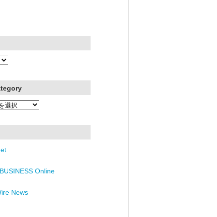
ategory
et
BUSINESS Online
Wire News