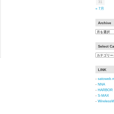
31
« 7月
Archive
Archive
Select C
Select
Category
LINK
-
satoweb.n
-
NNA
-
HARBOR 
-
S-MAX
-
Wireless