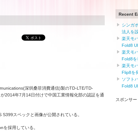
Recent E
シンガ
法人を
楽天モバイ
Fold8 
楽天モバイ
Fold8
楽天モバイ
Flip8
ソフトバン
Fold8 
Communications(深圳桑菲消費通信)製のTD-LTE/TD-
399」が2014年7月14日付けで中国工業情報化部の認証を通
スポンサー
S S399スペックと画像が公開されている。
Versionを採用している。