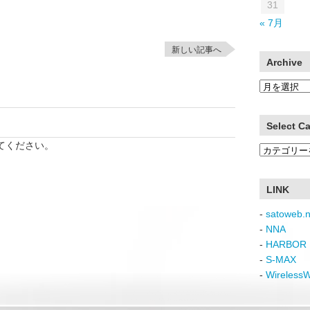
31
« 7月
新しい記事へ
Archive
Archive
Select C
てください。
Select
Category
LINK
-
satoweb.n
-
NNA
-
HARBOR 
-
S-MAX
-
Wireless