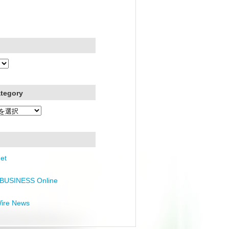
ategory
et
BUSINESS Online
Wire News