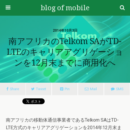
blog of mobile
2014年10月3日
南アフリカのTelkom SAがTD-
LTEのキャリアアグリゲーショ
ンを12月末までに商用化へ
Share
Tweet
Pin
Mail
SMS
南アフリカの移動体通信事業者であるTelkom SAはTD-
LTE方式のキャリアアグリゲーションを2014年12月末ま