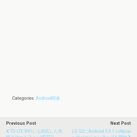
Categories:
Android関連
Previous Post
Next Post
TD-LTE B41にも対応した高
LG G2にAndroid 5.0.1 Lollipop