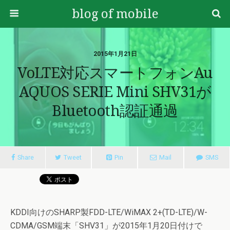
blog of mobile
2015年1月21日
VoLTE対応スマートフォンau
AQUOS SERIE Mini SHV31が
Bluetooth認証通過
Share
Tweet
Pin
Mail
SMS
KDDI向けのSHARP製FDD-LTE/WiMAX 2+(TD-LTE)/W-
CDMA/GSM端末「SHV31」が2015年1月20日付けで