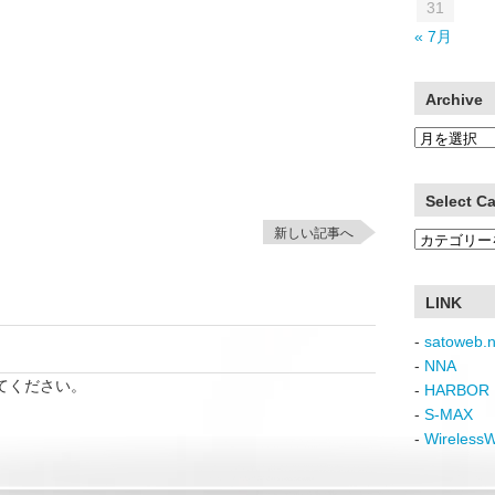
31
« 7月
Archive
Archive
Select C
新しい記事へ
Select
Category
LINK
-
satoweb.n
-
NNA
てください。
-
HARBOR 
-
S-MAX
-
Wireless