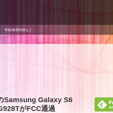
寄稿/業務依頼など
のSamsung Galaxy S6
G928TがFCC通過