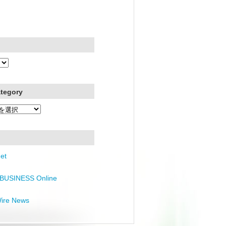
ategory
et
BUSINESS Online
Wire News