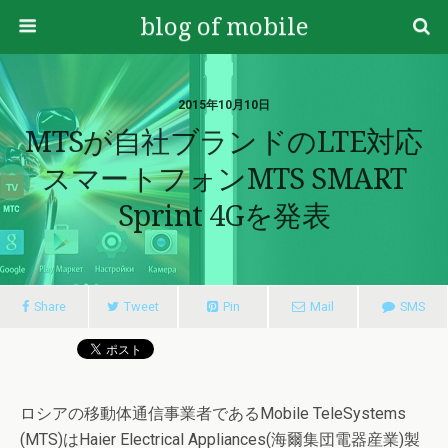
blog of mobile
2015年10月10日
MTSが自社ブランドのLTE対応
スマートフォンMTS SMART
Sprint 4Gを発表
Share
Tweet
Pin
Mail
SMS
ロシアの移動体通信事業者であるMobile TeleSystems
(MTS)はHaier Electrical Appliances(海爾集団電器産業)製