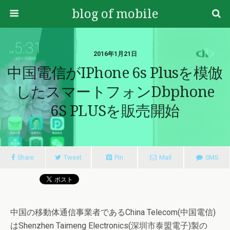
blog of mobile
2016年1月21日
中国電信がiPhone 6s Plusを模倣
したスマートフォンdbphone
6S PLUSを販売開始
Share
Tweet
Pin
Mail
SMS
中国の移動体通信事業者であるChina Telecom(中国電信)
はShenzhen Taimeng Electronics(深圳市泰盟電子)製の