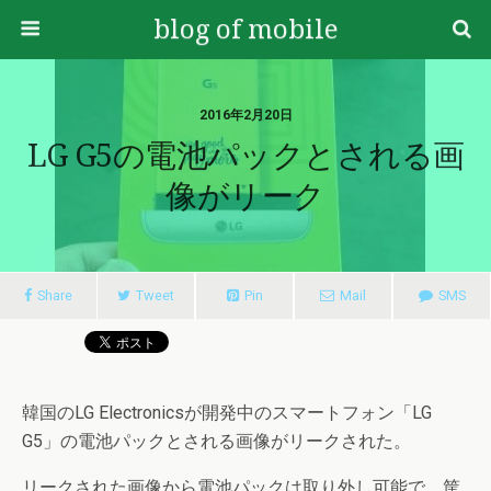
blog of mobile
2016年2月20日
LG G5の電池パックとされる画
像がリーク
Share
Tweet
Pin
Mail
SMS
韓国のLG Electronicsが開発中のスマートフォン「LG
G5」の電池パックとされる画像がリークされた。
リークされた画像から電池パックは取り外し可能で、筐