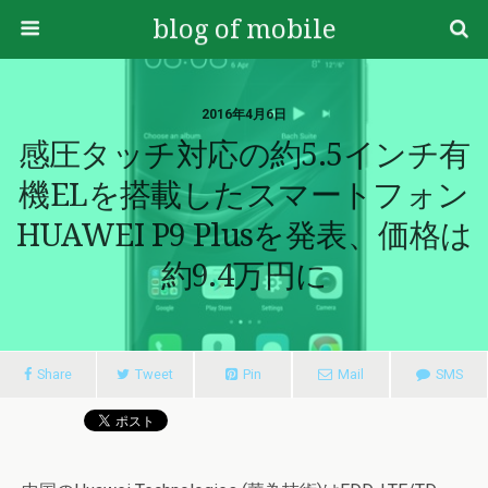
blog of mobile
2016年4月6日
感圧タッチ対応の約5.5インチ有
機ELを搭載したスマートフォン
HUAWEI P9 Plusを発表、価格は
約9.4万円に
Share
Tweet
Pin
Mail
SMS