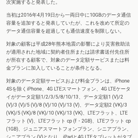
次実施すると発表した。
当初は2016年4月19日から一両日中に10GBのデータ通信
容量を追加すると発表していたが、これを改めて所定の
データ通信容量を超過しても通信速度を制限しない。
対象の顧客は平成28年熊本地震の影響により災害救助法
が適用された地域に契約者住所または請求書送付先住所
が所在する顧客で、対象のデータ定額サービスまたは料
金プランに加入していることが条件となる。
対象のデータ定額サービスおよび料金プランは、iPhone
4Sを除くiPhone、4G LTEスマートフォン、4G LTEケータ
イがデータ定額1/2/3/5/8/10/13、データ定額1 (V)/2
(V)/3 (V)/5 (V)/8 (V)/10 (V)/13 (V)、データ定額2 (VK)/3
(VK)/5 (VK)/8 (VK)/10 (VK)/13 (VK)、LTEフラット、LTE
フラット (V)、LTEフラット cp (f・2GB)、LTEフラット cp
(1GB)、ジュニアスマートフォンプラン、シニアプラン、
シニアプラン (V)となり、iPadと4G LTEタブレットがタブ