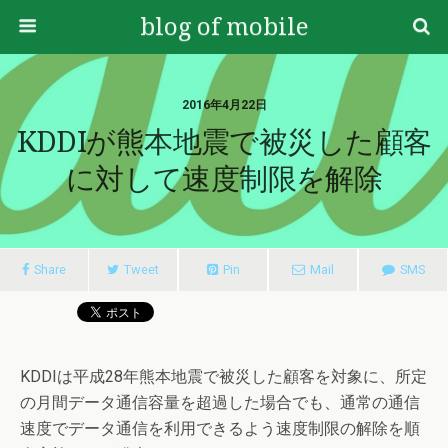
blog of mobile
2016年4月22日
KDDIが熊本地震で被災した顧客
に対して速度制限を解除
Share
Tweet
Pin
Mail
SMS
KDDIは平成28年熊本地震で被災した顧客を対象に、所定
の月間データ通信容量を超過した場合でも、通常の通信
速度でデータ通信を利用できるよう速度制限の解除を順