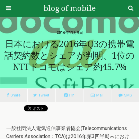
blog of mobile
2016年11月9日
日本における2016年Q3の携帯電
話契約数とシェアが判明、1位の
NTTドコモはシェア約45.7%
Share
Tweet
Pin
Mail
SMS
一般社団法人電気通信事業者協会(Telecommunications
Carriers Association：TCA)は2016年第3四半期末におけ