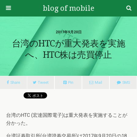
blog of mobile
2017年9月20日
台湾のHTCが重大発表を実施
へ、HTC株は売買停止
Share
Tweet
Pin
Mail
SMS
台湾のHTC (宏達国際電子)は重大発表を実施することが
分かった。
台湾証券取引所(台湾證券交易所)は2017年9月20日の18