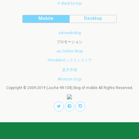
Back to top
Mobile
Desktop
satoweb-blog
プロモーション
au Online Shop
Y!mobileオンラインストア
楽天市場
Amazon.co.jp
Copyright © 2009-2019 (Juche 98-108) blog of mobile All Rights Reserved.