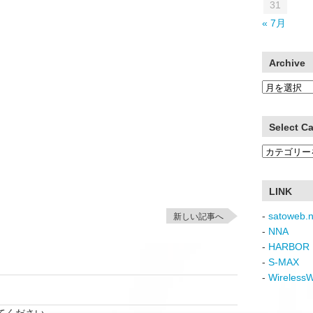
31
« 7月
Archive
Archive
Select C
Select
Category
LINK
-
satoweb.n
新しい記事へ
-
NNA
-
HARBOR 
-
S-MAX
-
Wireless