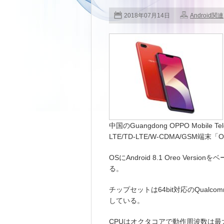
2018年07月14日
Android関連
中国のGuangdong OPPO Mobile T
LTE/TD-LTE/W-CDMA/GSM端末
OSにAndroid 8.1 Oreo Ver
る。
チップセットは64bit対応のQualcomm Sn
している。
CPUはオクタコアで動作周波数は最大