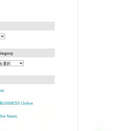
ategory
et
BUSINESS Online
Wire News