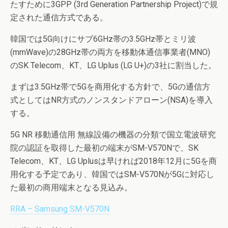
たすために3GPP (3rd Generation Partnership Project)で規
定された通信方式である。
韓国では5G向けにサブ6GHz帯の3.5GHz帯とミリ波
(mmWave)の28GHz帯の両方を移動体通信事業者(MNO)
のSK Telecom、KT、LG Uplus (LG U+)の3社に割当した。
まずは3.5GHz帯で5Gを商用化する方針で、5Gの通信方
式としてはNR方式のノンスタンドアローン(NSA)を導入
する。
5G NR 移動通信用 無線設備の機器の分類で国立電波研究
院の認証を取得した最初の端末がSM-V570Nで、SK
Telecom、KT、LG Uplusは早ければ2018年12月に5Gを商
用化する予定であり、韓国ではSM-V570Nが5Gに対応し
た最初の商用端末となる見込み。
RRA – Samsung SM-V570N