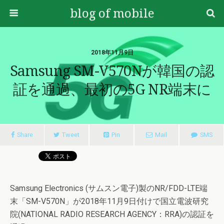
blog of mobile
2018年11月9日
Samsung SM-V570Nが韓国の認
証を通過、最初の5G NR端末に
Share
Tweet
Pin
Mail
SMS
Samsung Electronics (サムスン電子)製のNR/FDD-LTE端
末「SM-V570N」が2018年11月9日付けで国立電波研究
院(NATIONAL RADIO RESEARCH AGENCY：RRA)の認証を