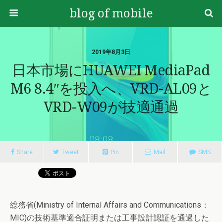
blog of mobile
2019年8月3日
日本市場にHUAWEI MediaPad
M6 8.4″を投入へ、VRD-AL09と
VRD-W09が技適通過
Share
Tweet
Pin
Mail
SMS
総務省(Ministry of Internal Affairs and Communications：
MIC)の技術基準適合証明または工事設計認証を通過した