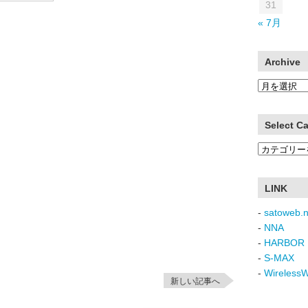
31
« 7月
Archive
Archive
Select C
Select
Category
LINK
-
satoweb.n
-
NNA
-
HARBOR 
-
S-MAX
-
Wireless
新しい記事へ