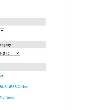
ategory
et
BUSINESS Online
Wire News