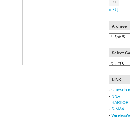
31
« 7月
Archive
Archive
Select C
Select
Category
LINK
-
satoweb.n
-
NNA
-
HARBOR 
-
S-MAX
-
Wireless