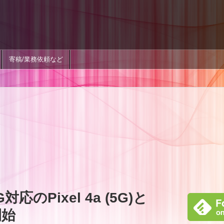
寄稿/業務依頼など
のPixel 4a (5G)と
開始