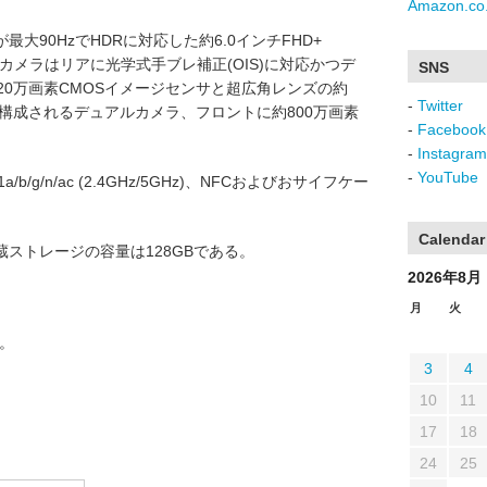
Amazon.co.
大90HzでHDRに対応した約6.0インチFHD+
Dで、カメラはリアに光学式手ブレ補正(OIS)に対応かつデ
SNS
20万画素CMOSイメージセンサと超広角レンズの約
-
Twitter
で構成されるデュアルカメラ、フロントに約800万画素
-
Facebook
-
Instagram
-
YouTube
2.11a/b/g/n/ac (2.4GHz/5GHz)、NFCおよびおサイフケー
Calendar
蔵ストレージの容量は128GBである。
2026年8月
月
火
る。
3
4
10
11
17
18
24
25