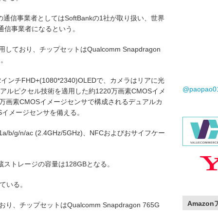
日本の通信事業者としてはSoftBankの1社が取り扱い、世界
した通信事業者になるという。
11を採用しており、チップセットはQualcomm Snapdragon
る。
ンチFHD+(1080*2340)OLEDで、カメラはリアに光
@paopao
ュアルピクセル技術を適用した約1220万画素CMOSイメ
0万画素CMOSイメージセンサで構成されるデュアルカ
OSイメージセンサを備える。
2.11a/b/g/n/ac (2.4GHz/5GHz)、NFCおよびおサイフケー
蔵ストレージの容量は128GBとなる。
っている。
Amazo
しており、チップセットはQualcomm Snapdragon 765G