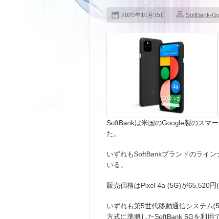
2020年10月15日
SoftBank-G
SoftBankは米国のGoogle製のスマー
た。
いずれもSoftBankブランドのライ
いる。
販売価格はPixel 4a (5G)が65,52
いずれも第5世代移動通信システム(5G
方式に準拠したSoftBank 5Gを利