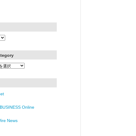
ategory
et
BUSINESS Online
Wire News