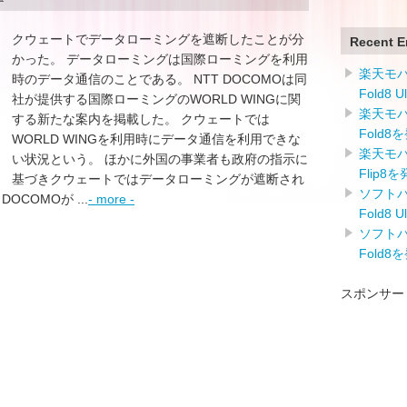
クウェートでデータローミングを遮断したことが分
Recent E
かった。 データローミングは国際ローミングを利用
楽天モバイ
時のデータ通信のことである。 NTT DOCOMOは同
Fold8 
社が提供する国際ローミングのWORLD WINGに関
楽天モバイ
する新たな案内を掲載した。 クウェートでは
Fold8
WORLD WINGを利用時にデータ通信を利用できな
楽天モバイ
い状況という。 ほかに外国の事業者も政府の指示に
Flip8
基づきクウェートではデータローミングが遮断され
ソフトバン
COMOが ...
- more -
Fold8 
ソフトバン
Fold8
スポンサー