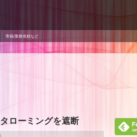
寄稿/業務依頼など
タローミングを遮断
話