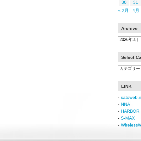
30
31
« 2月
4月 
Archive
Archive
Select C
Select
Category
LINK
-
satoweb.n
-
NNA
-
HARBOR 
-
S-MAX
-
Wireless