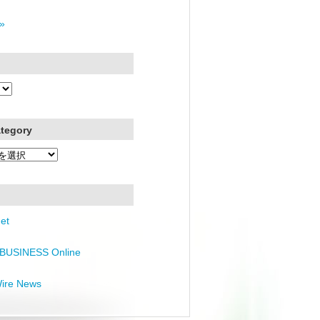
»
ategory
et
BUSINESS Online
Wire News