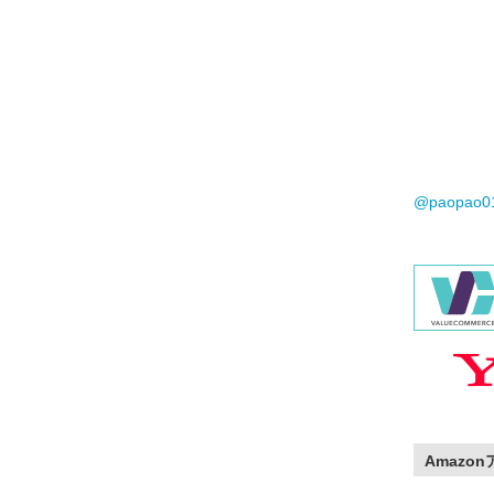
@paopao
Amazo