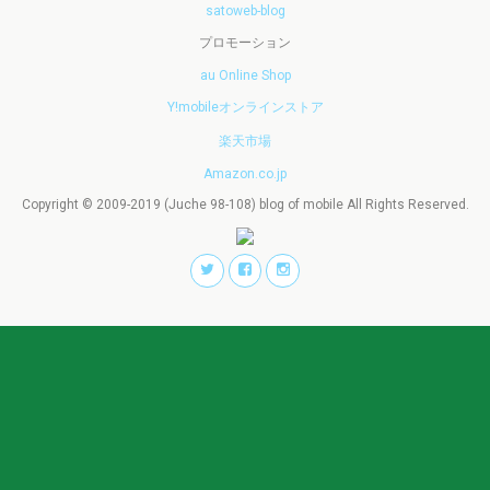
satoweb-blog
プロモーション
au Online Shop
Y!mobileオンラインストア
楽天市場
Amazon.co.jp
Copyright © 2009-2019 (Juche 98-108) blog of mobile All Rights Reserved.