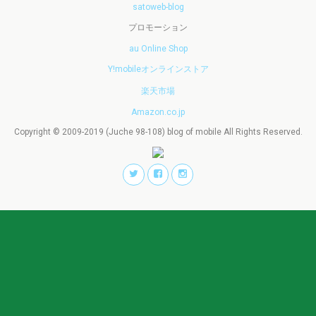
satoweb-blog
プロモーション
au Online Shop
Y!mobileオンラインストア
楽天市場
Amazon.co.jp
Copyright © 2009-2019 (Juche 98-108) blog of mobile All Rights Reserved.