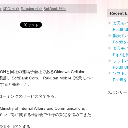
合
,
KDDI-総合
,
Rakuten-総合
,
SoftBank-総合
Recent E
楽天モバイ
Fold8 
楽天モバイ
Fold8
楽天モバイ
Flip8
ソフトバン
Fold8 
IONと同社の連結子会社であるOkinawa Cellular
ソフトバン
話)、SoftBank Corp.、Rakuten Mobile (楽天モバイ
Fold8
始すると発表した。
スポンサー
間ローミングのサービス名である。
f Internal Affairs and Communications：
ーミング等に関する検討会で仕様の策定を進めてきた。
提供を目的とする。