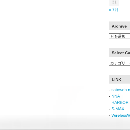
31
« 7月
Archive
Archive
Select C
Select
Category
LINK
-
satoweb.n
-
NNA
-
HARBOR 
-
S-MAX
-
Wireless