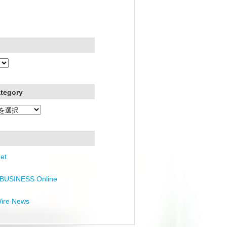
ategory
et
BUSINESS Online
Wire News