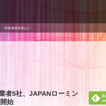
寄稿/業務依頼など
者5社、JAPANローミン
供開始