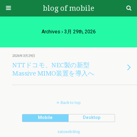
blog of mobile
Archives › 3月 29th, 2026
2026年3月29日
NTTドコモ、NEC製の新型
Massive MIMO装置を導入へ
Back to top
Mobile
Desktop
satoweb-blog