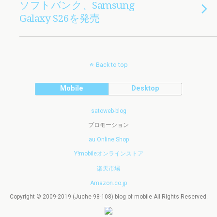
ソフトバンク、Samsung
Galaxy S26を発売
Back to top
Mobile
Desktop
satoweb-blog
プロモーション
au Online Shop
Y!mobileオンラインストア
楽天市場
Amazon.co.jp
Copyright © 2009-2019 (Juche 98-108) blog of mobile All Rights Reserved.