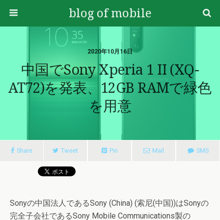
blog of mobile
2020年10月16日
中国でSony Xperia 1 II (XQ-
AT72)を発表、12GB RAMで緑色
を用意
Share
Tweet
Pin
Mail
SMS
Sonyの中国法人であるSony (China) (索尼(中国))はSonyの
完全子会社であるSony Mobile Communications製の