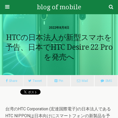
blog of mobile
2022年8月8日
HTCの日本法人が新型スマホを
予告、日本でHTC Desire 22 Pro
を発売へ
Share
Tweet
Pin
Mail
SMS
台湾のHTC Corporation (宏達国際電子)の日本法人である
HTC NIPPONは日本向けにスマートフォンの新製品を予