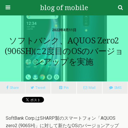
blog of mobile
2022年8月11日
ソフトバンク、AQUOS Zero2
(906SH)に2度目のOSのバージョ
ンアップを実施
Share
Tweet
Pin
Mail
SMS
SoftBank Corp.はSHARP製のスマートフォン「AQUOS
zero2 (906SH)」に対して新たなOSのバージョンアップ