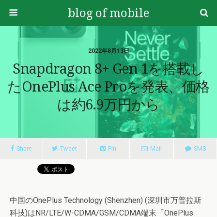
blog of mobile
2022年8月13日
Snapdragon 8+ Gen 1を搭載し
たOnePlus Ace Proを発表、価格
は約6.9万円から
Share
Tweet
Pin
Mail
SMS
中国のOnePlus Technology (Shenzhen) (深圳市万普拉斯
科技)はNR/LTE/W-CDMA/GSM/CDMA端末「OnePlus