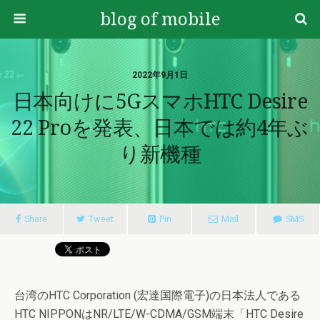
blog of mobile
2022年9月1日
日本向けに5GスマホHTC Desire
22 Proを発表、日本では約4年ぶ
り新機種
Share
Tweet
Pin
Mail
SMS
台湾のHTC Corporation (宏達国際電子)の日本法人である
HTC NIPPONはNR/LTE/W-CDMA/GSM端末「HTC Desire