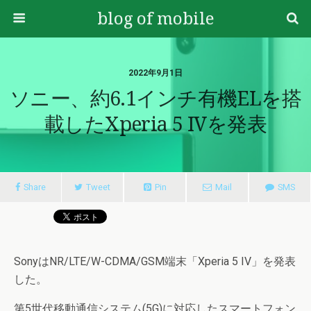
blog of mobile
2022年9月1日
ソニー、約6.1インチ有機ELを搭
載したXperia 5 IVを発表
Share
Tweet
Pin
Mail
SMS
SonyはNR/LTE/W-CDMA/GSM端末「Xperia 5 IV」を発表
した。
第5世代移動通信システム(5G)に対応したスマートフォン