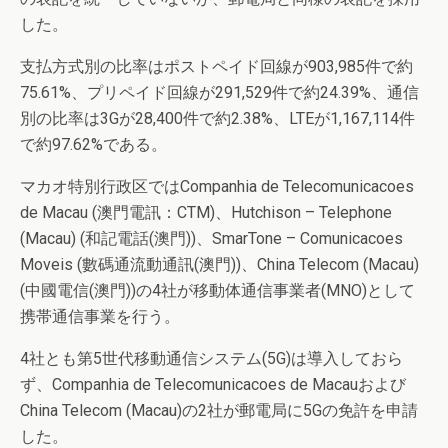
した。
支払方式別の比率はポストペイド回線が903,985件で約
75.61%、プリペイド回線が291,529件で約24.39%、通信
別の比率は3Gが28,400件で約2.38%、LTEが1,167,114件
で約97.62%である。
マカオ特別行政区ではCompanhia de Telecomunicacoes
de Macau (澳門電訊：CTM)、Hutchison – Telephone
(Macau) (和記電話(澳門))、SmarTone – Comunicacoes
Moveis (數碼通流動通訊(澳門))、China Telecom (Macau)
(中國電信(澳門))の4社が移動体通信事業者(MNO)として
携帯通信事業を行う。
4社とも第5世代移動通信システム(5G)は導入しておら
ず、Companhia de Telecomunicacoes de Macauおよび
China Telecom (Macau)の2社が郵電局に5Gの免許を申請
した。