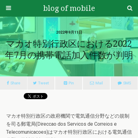
blog of mobile
2022年9月11日
マカオ特別行政区における2022
年7月の携帯電話加入件数が判明
Share
Tweet
Pin
Mail
SMS
マカオ特別行政区の政府機関で電気通信分野などの規制
を司る郵電局(Direccao dos Servicos de Correios e
Telecomunicacoes)はマカオ特別行政区における電気通信