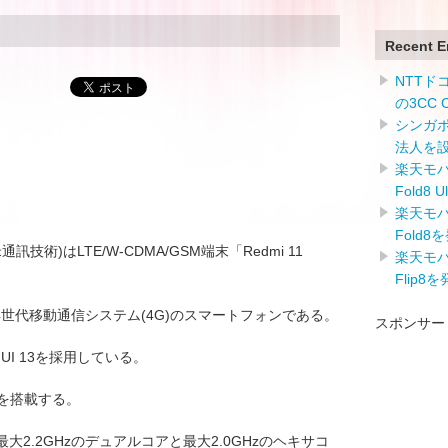
Recent E
NTTドコ
の3CC
シンガ
法人を
楽天モバイ
Fold8 
楽天モバイ
Fold8
(小米通訊技術)はLTE/W-CDMA/GSM端末「Redmi 11
楽天モバイ
Flip8
4世代移動通信システム(4G)のスマートフォンである。
スポンサー
MIUI 13を採用している。
99を搭載する。
大2.2GHzのデュアルコアと最大2.0GHzのヘキサコ