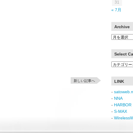
31
« 7月
Archive
Archive
Select C
Select
Category
新しい記事へ
LINK
-
satoweb.n
-
NNA
-
HARBOR 
-
S-MAX
-
Wireless