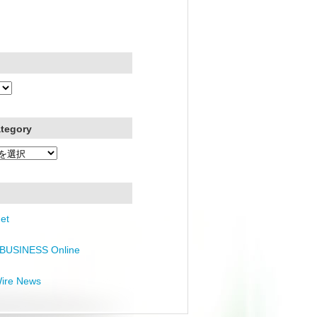
ategory
et
BUSINESS Online
Wire News