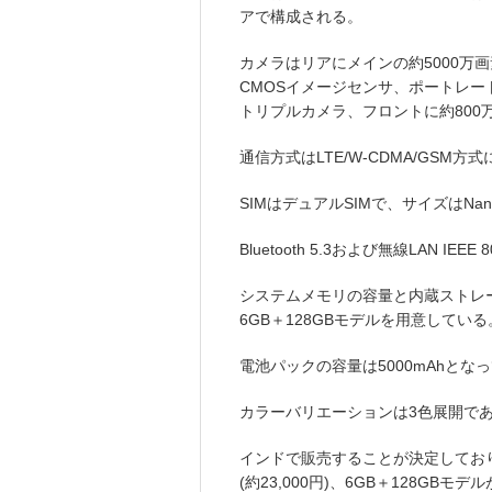
アで構成される。
カメラはリアにメインの約5000万画
CMOSイメージセンサ、ポートレー
トリプルカメラ、フロントに約800
通信方式はLTE/W-CDMA/GSM方
SIMはデュアルSIMで、サイズはNano
Bluetooth 5.3および無線LAN IEEE 
システムメモリの容量と内蔵ストレー
6GB＋128GBモデルを用意している
電池パックの容量は5000mAhとな
カラーバリエーションは3色展開で
インドで販売することが決定しており、
(約23,000円)、6GB＋128GBモデ