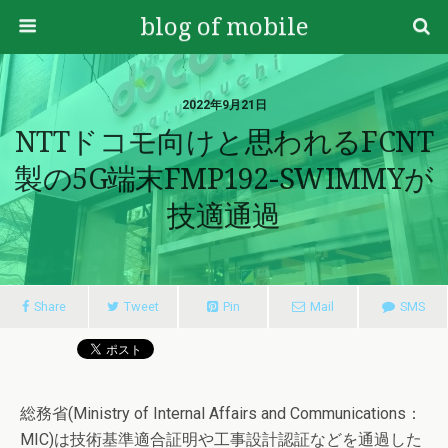
blog of mobile
2022年9月21日
NTTドコモ向けと思われるFCNT
製の5G端末FMP192-SWIMMYが
技適通過
Share
Tweet
Pin
Mail
SMS
総務省(Ministry of Internal Affairs and Communications：
MIC)は技術基準適合証明や工事設計認証などを通過した