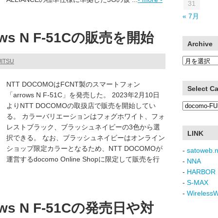
31
« 7月
ws N F-51Cの販売を開始
Archive
Archive
JITSU
NTT DOCOMOはFCNT製のスマートフォン
Select C
「arrows N F-51C」を発売した。 2023年2月10日
Select
よりNTT DOCOMOの取扱店で販売を開始してい
Category
る。 カラーバリエーションはフォグホワイト、フォ
レストブラック、ブラッシュネイビーの3色から選
LINK
択できる。 なお、ブラッシュネイビーはオンライン
ショップ限定カラーとなるため、NTT DOCOMOが
-
satoweb.n
運営するdocomo Online Shopに限定して販売を行
-
NNA
-
HARBOR 
-
S-MAX
-
Wireless
ws N F-51Cの発売日や対