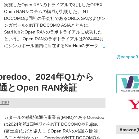
実施したOpen RANのトライアルで利用したOREX
Open RANシステムの構成が判明した。 NTT
DOCOMOは同社の子会社であるOREX SAIおよびシ
ンガポールのNTT DOCOMO ASIAとともに、
StarHubとOpen RANのラボトライアルに成功した
という。 Open RANのラボトライアルは2024年4月
にシンガポール国内に所在するStarHubのデータ ...
-
@paopao
edoo、2024年Q1から
とOpen RAN検証
JITSU
カタールの移動体通信事業者(MNO)であるOoredoo
は2024年第1四半期からNTT DOCOMOやFujitsu
Amazo
(富士通)などと協力してOpen RANの検証を開始す
ることが分かった。 OoredooがNTT DOCOMOや