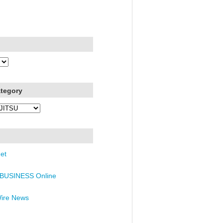
ategory
et
BUSINESS Online
Wire News