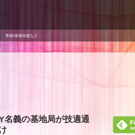
寄稿/業務依頼など
ITY名義の基地局が技適通
け