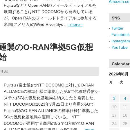
Amazon.co.
FujitsuなどとOpen RANのフィールドトライアルを
展開することはNTT DOCOMOから発表している
が、Open RANのフィールドトライアルに参加する
SNS
米国(アメリカ)のWind River Sys ...
- more -
-
Twitter
-
Facebook
-
Instagram
通製のO-RAN準拠5G仮想
-
YouTube
始
Calendar
JITSU
2026年8月
月
火
Fujitsu (富士通)はNTT DOCOMOに対してO-RAN
ALLIANCEの標準仕様に準拠した第5世代移動通信シ
ステム(5G)の仮想化基地局を納入したと発表した。
3
4
NTT DOCOMOは2023年9月22日より商用の5Gで
10
11
Fujitsu製のO-RAN ALLIANCEの標準仕様に準拠した
17
18
5Gの仮想化基地局を運用している。 NTT
DOCOMOが運用する商用の5Gでは初めてO-RAN
24
25
ALLIANCEの標準仕様に準拠した5Gの仮 ...
- more -