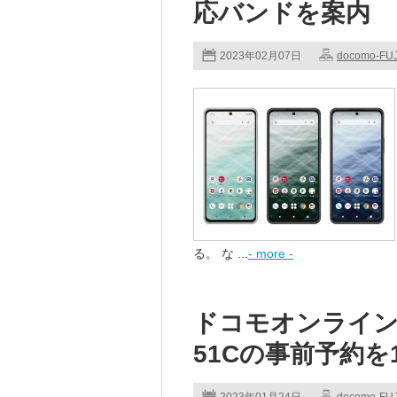
応バンドを案内
2023年02月07日
docomo-FU
る。 な ...
- more -
ドコモオンラインショ
51Cの事前予約を