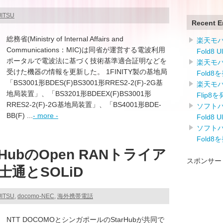
JITSU
Recent E
総務省(Ministry of Internal Affairs and
楽天モバイ
Communications：MIC)は同省が運営する電波利用
Fold8 
ポータルで電波法に基づく技術基準適合証明などを
楽天モバイ
受けた機器の情報を更新した。 1FINITY製の基地局
Fold8
「BS3001形BDES(F)BS3001形RRES2-2(F)-2G基
楽天モバイ
地局装置」、「BS3201形BDEEX(F)BS3001形
Flip8
RRES2-2(F)-2G基地局装置」、「BS4001形BDE-
ソフトバン
BB(F) ...
- more -
Fold8 
ソフトバン
Fold8
HubのOpen RANトライア
スポンサー
通とSOLiD
JITSU
,
docomo-NEC
,
海外携帯電話
NTT DOCOMOとシンガポールのStarHubが共同で