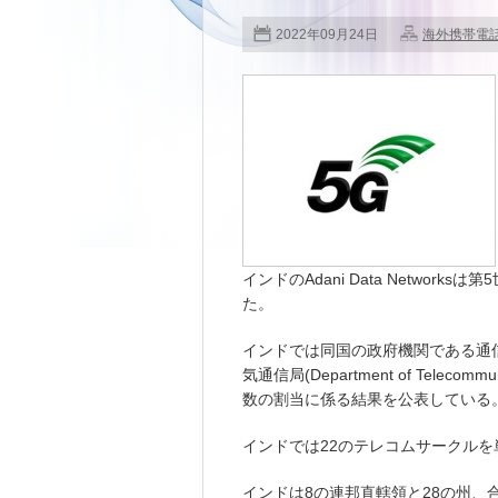
2022年09月24日
海外携帯電
インドのAdani Data Networ
た。
インドでは同国の政府機関である通信省(Min
気通信局(Department of Tele
数の割当に係る結果を公表している
インドでは22のテレコムサークル
インドは8の連邦直轄領と28の州、