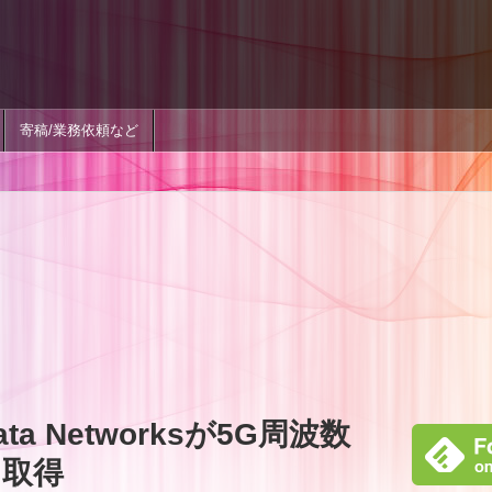
寄稿/業務依頼など
ta Networksが5G周波数
を取得