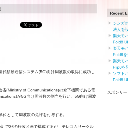
話
Recent E
シンガ
法人を
楽天モバイ
Fold8 
楽天モバイ
Fold8
楽天モバイ
Flip8
ksは第5世代移動通信システム(5G)向け周波数の取得に成功し
ソフトバン
Fold8 
istry of Communications)の傘下機関である電
スポンサー
communications)が5G向け周波数の割当を行い、5G向け周波
。
を単位として周波数の免許を付与する。
合計で36の行政区画で構成するが、テレコムサークル