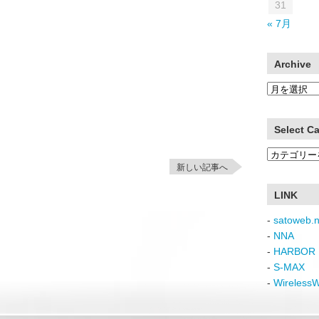
31
« 7月
Archive
Archive
Select C
Select
新しい記事へ
Category
LINK
-
satoweb.n
-
NNA
-
HARBOR 
-
S-MAX
-
Wireless