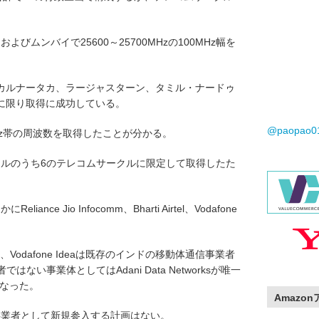
ラートおよびムンバイで25600～25700MHzの100MHz幅を
カルナータカ、ラージャスターン、タミル・ナードゥ
Hz幅に限り取得に成功している。
@paopao
Hz帯の周波数を取得したことが分かる。
クルのうち6のテレコムサークルに限定して取得したた
eliance Jio Infocomm、Bharti Airtel、Vodafone
ti Airtel、Vodafone Ideaは既存のインドの移動体通信事業者
ない事業体としてはAdani Data Networksが唯一
となった。
Amazo
動体通信事業者として新規参入する計画はない。