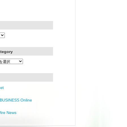
ategory
et
BUSINESS Online
Wire News