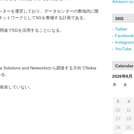
Amazon.co.
ンターを運営しており、データセンターの敷地内に限
ネットワークとして5Gを整備する計画である。
SNS
-
Twitter
用途で5Gを活用することになる。
-
Facebook
-
Instagram
。
-
YouTube
Calendar
lutions and Networksから調達する方向でNokia
ている。
2026年8月
月
火
は発表していない。
3
4
10
11
17
18
24
25