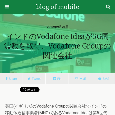
blog of mobile
2022年9月24日
インドのVodafone Ideaが5G周
波数を取得、Vodafone Groupの
関連会社
Share
Tweet
Pin
Mail
SMS
英国(イギリス)のVodafone Groupの関連会社でインドの
移動体通信事業者(MNO)であるVodafone Ideaは第5世代